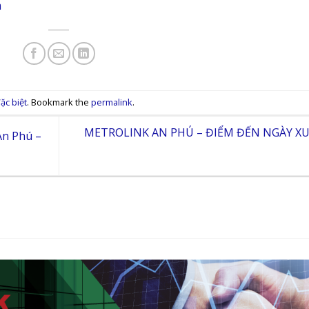
m
ặc biệt
. Bookmark the
permalink
.
METROLINK AN PHÚ – ĐIỂM ĐẾN NGÀY X
An Phú –