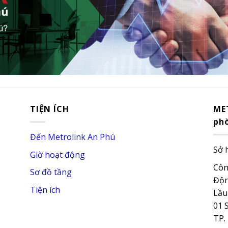
TIỆN ÍCH
ME
ph
Đến Metrolink An Phú
Sở 
Giờ hoạt động
Côn
Sơ đồ tầng
Độn
Tiện ích
Lầu
01 
TP.