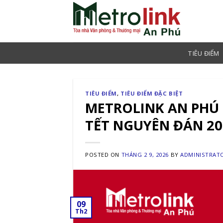
Skip
to
content
TIÊU ĐIỂM
TIÊU ĐIỂM
,
TIÊU ĐIỂM ĐẶC BIỆT
METROLINK AN PHÚ
TẾT NGUYÊN ĐÁN 2
POSTED ON
THÁNG 2 9, 2026
BY
ADMINISTRAT
09
Th2