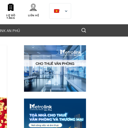
VI
SƠ ĐỒ
LIÊN HỆ
TẦNG
INK AN PHÚ