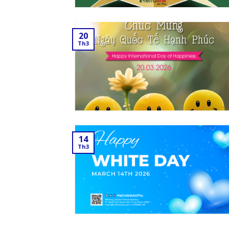
20
Th3
14
Th3