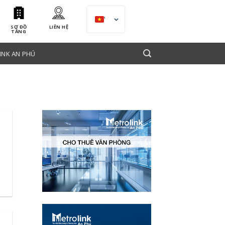
VI
SƠ ĐỒ
LIÊN HỆ
TẦNG
INK AN PHÚ