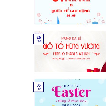
26
Th4
05
Th4