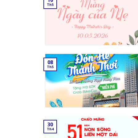
10
Th5
08
Th5
30
Th4