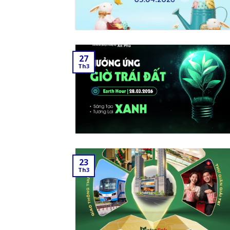
27
Th3
23
Th3