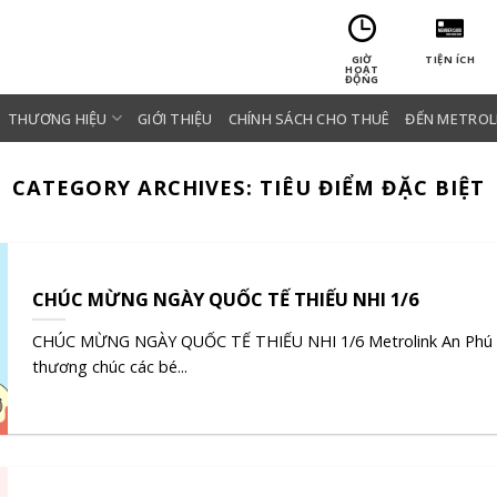
GIỜ
TIỆN ÍCH
HOẠT
ĐỘNG
THƯƠNG HIỆU
GIỚI THIỆU
CHÍNH SÁCH CHO THUÊ
ĐẾN METROL
CATEGORY ARCHIVES:
TIÊU ĐIỂM ĐẶC BIỆT
CHÚC MỪNG NGÀY QUỐC TẾ THIẾU NHI 1/6
CHÚC MỪNG NGÀY QUỐC TẾ THIẾU NHI 1/6 Metrolink An Phú
thương chúc các bé...