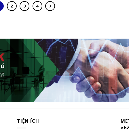
1
2
3
4
TIỆN ÍCH
ME
ph