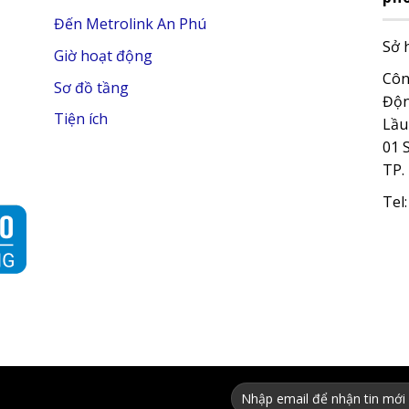
Đến Metrolink An Phú
Sở 
Giờ hoạt động
Côn
Sơ đồ tầng
Độn
Tiện ích
Lầu
01 
TP.
Tel