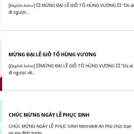
[𝐸𝑛𝑔𝑙𝑖𝑠ℎ 𝑏𝑒𝑙𝑜𝑤] 💥 MỪNG ĐẠI LỄ GIỖ TỔ HÙNG VƯƠNG 💥 “Dù ai
đi ngược...
MỪNG ĐẠI LỄ GIỖ TỔ HÙNG VƯƠNG
[𝐸𝑛𝑔𝑙𝑖𝑠ℎ 𝑏𝑒𝑙𝑜𝑤] 💥MỪNG ĐẠI LỄ GIỖ TỔ HÙNG VƯƠNG 💥 “Dù ai
đi ngược về...
CHÚC MỪNG NGÀY LỄ PHỤC SINH
CHÚC MỪNG NGÀY LỄ PHỤC SINH Metrolink An Phú chúc bạn
và gia đình Ngày...