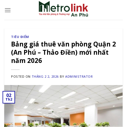
Skip
to
content
TIÊU ĐIỂM
Bảng giá thuê văn phòng Quận 2
(An Phú – Thảo Điền) mới nhất
năm 2026
POSTED ON
THÁNG 2 2, 2026
BY
ADMINISTRATOR
02
Th2