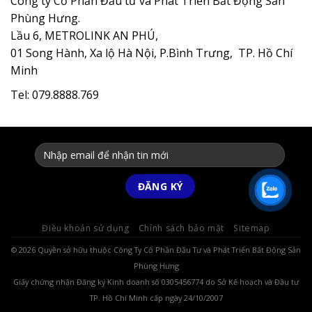
Công ty Cổ Phần Đầu tư và Phát Triển Bất Động Sản
Phùng Hưng.
Lầu 6, METROLINK AN PHÚ,
01 Song Hành, Xa lộ Hà Nội, P.Bình Trưng, TP. Hồ Chí
Minh
Tel: 079.8888.769
Điều khoản sử dụng
Chính sách bảo mật
Sitemap
© 2026 Quyền sở hữu thuộc Công Ty Cổ Phần Đầu Tư và Phát Triển Bất Động Sản
Phùng Hưng
Giấy chứng nhận Đăng ký Kinh doanh số 0305456774 do Sở Kế hoạch và Đầu tư
TP. Hồ Chí Minh cấp ngày 24/10/2007