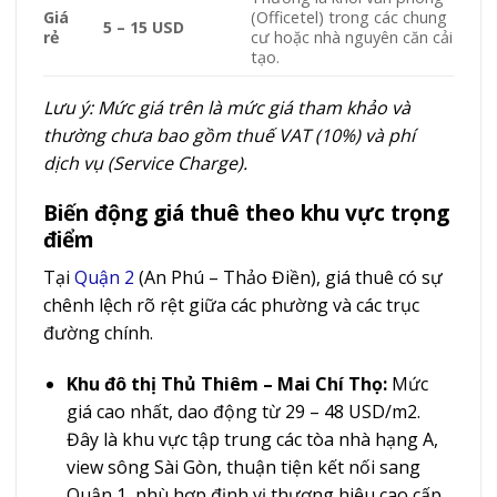
Giá
(Officetel) trong các chung
5 – 15 USD
rẻ
cư hoặc nhà nguyên căn cải
tạo.
Lưu ý: Mức giá trên là mức giá tham khảo và
thường chưa bao gồm thuế VAT (10%) và phí
dịch vụ (Service Charge).
Biến động giá thuê theo khu vực trọng
điểm
Tại
Quận 2
(An Phú – Thảo Điền), giá thuê có sự
chênh lệch rõ rệt giữa các phường và các trục
đường chính.
Khu đô thị Thủ Thiêm – Mai Chí Thọ:
Mức
giá cao nhất, dao động từ 29 – 48 USD/m2.
Đây là khu vực tập trung các tòa nhà hạng A,
view sông Sài Gòn, thuận tiện kết nối sang
Quận 1, phù hợp định vị thương hiệu cao cấp.