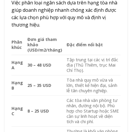
Việc phân loại ngân sách dựa trên hạng tòa nhà
giúp doanh nghiệp nhanh chóng xác định được
các lựa chọn phù hợp với quy mô và định vị
thương hiệu.
Đơn giá tham
Phân
khảo
Đặc điểm nổi bật
khúc
(USD/m2/tháng)
Tập trung tại các vị trí đắc
Hạng
30 – 48 USD
địa (Thủ Thiêm, trục Mai
A
Chí Thọ).
Tòa nhà quy mô vừa và
Hạng
25 – 35 USD
lớn, thiết kế hiện đại, sảnh
B
lễ tân chuyên nghiệp.
Các tòa nhà văn phòng tư
nhân, đường nội bộ. Phù
Hạng
8 – 25 USD
hợp cho Startup hoặc SME
C
cần sự linh hoạt về diện
tích và chi phí.
Thường là khối văn phòng