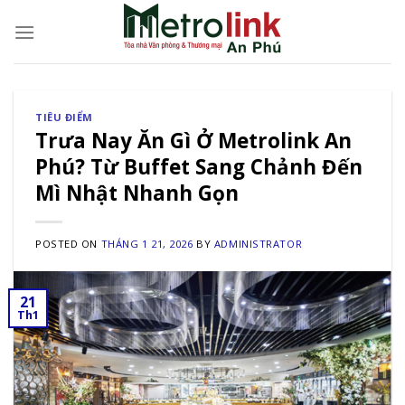
Skip
to
content
TIÊU ĐIỂM
Trưa Nay Ăn Gì Ở Metrolink An
Phú? Từ Buffet Sang Chảnh Đến
Mì Nhật Nhanh Gọn
POSTED ON
THÁNG 1 21, 2026
BY
ADMINISTRATOR
21
Th1