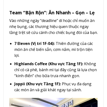
Team “Bận Rộn”: Ăn Nhanh – Gọn – Lẹ
Vào những ngày “deadline” dí hoặc chỉ muốn ăn
nhẹ bụng, các thương hiệu quen thuộc ngay
tầng trệt sẽ cứu cánh cho chiếc bụng đói của bạn.
7 Eleven (Vị trí 1F-04):
Thiên đường của các
món ăn chế biến sẵn, cơm nắm, mì trộn tiện
lợi.
Highlands Coffee (Khu vực Tầng 1F):
Không
chỉ có cà phê, bánh mì tại đây cũng là lựa chọn
“kinh điển” cho bữa trưa nhanh gọn.
Joppii (Khu vực Tầng 1F):
Phục vụ đa dạng
các món ăn và giải khát ngay tại sảnh.