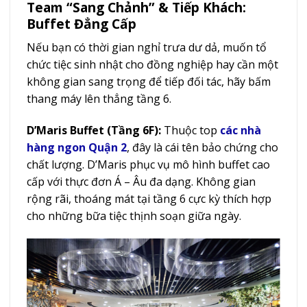
Team “Sang Chảnh” & Tiếp Khách:
Buffet Đẳng Cấp
Nếu bạn có thời gian nghỉ trưa dư dả, muốn tổ
chức tiệc sinh nhật cho đồng nghiệp hay cần một
không gian sang trọng để tiếp đối tác, hãy bấm
thang máy lên thẳng tầng 6.
D’Maris Buffet (Tầng 6F):
Thuộc top
các nhà
hàng ngon Quận 2
, đ
ây là cái tên bảo chứng cho
chất lượng. D’Maris phục vụ mô hình buffet cao
cấp với thực đơn Á – Âu đa dạng. Không gian
rộng rãi, thoáng mát tại tầng 6 cực kỳ thích hợp
cho những bữa tiệc thịnh soạn giữa ngày.