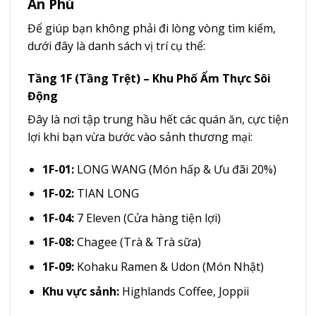
An Phú
Để giúp bạn không phải đi lòng vòng tìm kiếm,
dưới đây là danh sách vị trí cụ thể:
Tầng 1F (Tầng Trệt) – Khu Phố Ẩm Thực Sôi
Động
Đây là nơi tập trung hầu hết các quán ăn, cực tiện
lợi khi bạn vừa bước vào sảnh thương mại:
1F-01:
LONG WANG (Món hấp & Ưu đãi 20%)
1F-02:
TIAN LONG
1F-04:
7 Eleven (Cửa hàng tiện lợi)
1F-08:
Chagee (Trà & Trà sữa)
1F-09:
Kohaku Ramen & Udon (Món Nhật)
Khu vực sảnh:
Highlands Coffee, Joppii