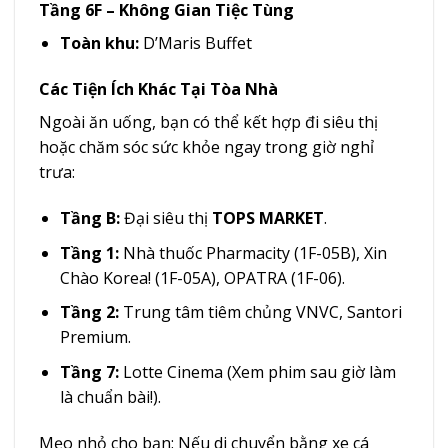
Tầng 6F – Không Gian Tiệc Tùng
Toàn khu:
D’Maris Buffet
Các Tiện Ích Khác Tại Tòa Nhà
Ngoài ăn uống, bạn có thể kết hợp đi siêu thị
hoặc chăm sóc sức khỏe ngay trong giờ nghỉ
trưa:
Tầng B:
Đại siêu thị
TOPS MARKET
.
Tầng 1:
Nhà thuốc Pharmacity (1F-05B), Xin
Chào Korea! (1F-05A), OPATRA (1F-06).
Tầng 2:
Trung tâm tiêm chủng VNVC, Santori
Premium.
Tầng 7:
Lotte Cinema (Xem phim sau giờ làm
là chuẩn bài!).
Mẹo nhỏ cho bạn: Nếu di chuyển bằng xe cá