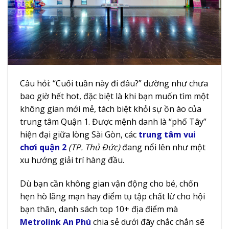
Câu hỏi: “Cuối tuần này đi đâu?” dường như chưa
bao giờ hết hot, đặc biệt là khi bạn muốn tìm một
không gian mới mẻ, tách biệt khỏi sự ồn ào của
trung tâm Quận 1. Được mệnh danh là “phố Tây”
hiện đại giữa lòng Sài Gòn, các
trung tâm vui
chơi quận 2
(TP. Thủ Đức)
đang nổi lên như một
xu hướng giải trí hàng đầu.
Dù bạn cần không gian vận động cho bé, chốn
hẹn hò lãng mạn hay điểm tụ tập chất lừ cho hội
bạn thân, danh sách top 10+ địa điểm mà
Metrolink An Phú
chia sẻ
dưới đây chắc chắn sẽ