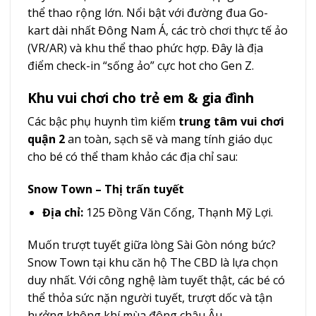
thể thao rộng lớn. Nổi bật với đường đua Go-
kart dài nhất Đông Nam Á, các trò chơi thực tế ảo
(VR/AR) và khu thể thao phức hợp. Đây là địa
điểm check-in “sống ảo” cực hot cho Gen Z.
Khu vui chơi cho trẻ em & gia đình
Các bậc phụ huynh tìm kiếm
trung tâm vui chơi
quận 2
an toàn, sạch sẽ và mang tính giáo dục
cho bé có thể tham khảo các địa chỉ sau:
Snow Town – Thị trấn tuyết
Địa chỉ:
125 Đồng Văn Cống, Thạnh Mỹ Lợi.
Muốn trượt tuyết giữa lòng Sài Gòn nóng bức?
Snow Town tại khu căn hộ The CBD là lựa chọn
duy nhất. Với công nghệ làm tuyết thật, các bé có
thể thỏa sức nặn người tuyết, trượt dốc và tận
hưởng không khí mùa đông châu Âu.