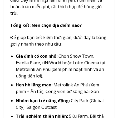
diều. Đây là trải nghiệm bình yên, hoài niệm và
hoàn toàn miễn phí, rất thích hợp để hóng gió
trời.
Tổng kết: Nên chọn địa điểm nào?
Để giúp bạn tiết kiệm thời gian, dưới đây là bảng
gợi ý nhanh theo nhu cầu:
Gia đình có con nhỏ:
Chọn Snow Town,
Estella Place, tiNiWorld hoặc Lotte Cinema tại
Metrolink An Phú (xem phim hoạt hình và ăn
uống tiện lợi).
Hẹn hò lãng mạn:
Metrolink An Phú (Xem
phim + Ăn tối), Công viên bờ sông Sài Gòn.
Nhóm bạn trẻ năng động:
City Park (Global
City), Saigon Outcast.
Trải nghiệm thiên nhiên:
5Ku Farm, Bãi thả