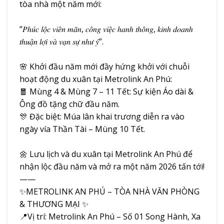
tòa nhà một năm mới:
“𝑃ℎ𝑢́𝑐 𝑙𝑜̣̂𝑐 𝑣𝑖𝑒̂𝑛 𝑚𝑎̃𝑛, 𝑐𝑜̂𝑛𝑔 𝑣𝑖𝑒̣̂𝑐 ℎ𝑎𝑛ℎ 𝑡ℎ𝑜̂𝑛𝑔, 𝑘𝑖𝑛ℎ 𝑑𝑜𝑎𝑛ℎ
𝑡ℎ𝑢𝑎̣̂𝑛 𝑙𝑜̛̣𝑖 𝑣𝑎̀ 𝑣𝑎̣𝑛 𝑠𝑢̛̣ 𝑛ℎ𝑢̛ 𝑦́”.
🌸 Khởi đầu năm mới đầy hứng khởi với chuỗi
hoạt động du xuân tại Metrolink An Phú:
🧧 Mùng 4 & Mùng 7 – 11 Tết: Sự kiện Áo dài &
Ông đồ tặng chữ đầu năm.
🎊 Đặc biệt: Múa lân khai trương diễn ra vào
ngày vía Thần Tài – Mùng 10 Tết.
🌼 Lưu lịch và du xuân tại Metrolink An Phú để
nhận lộc đầu năm và mở ra một năm 2026 tấn tới!
——
✨METROLINK AN PHÚ – TÒA NHÀ VĂN PHÒNG
& THƯƠNG MẠI ✨
📍Vị trí: Metrolink An Phú – Số 01 Song Hành, Xa