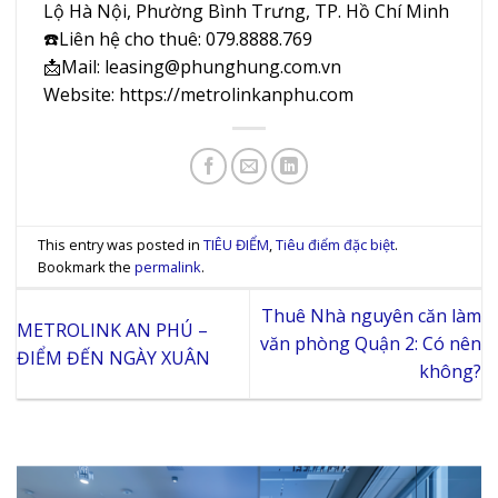
Lộ Hà Nội, Phường Bình Trưng, TP. Hồ Chí Minh
☎️Liên hệ cho thuê: 079.8888.769
📩Mail: leasing@phunghung.com.vn
Website: https://metrolinkanphu.com
This entry was posted in
TIÊU ĐIỂM
,
Tiêu điểm đặc biệt
.
Bookmark the
permalink
.
Thuê Nhà nguyên căn làm
METROLINK AN PHÚ –
văn phòng Quận 2: Có nên
ĐIỂM ĐẾN NGÀY XUÂN
không?