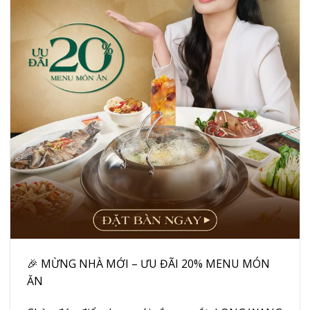
🎉
MỪNG NHÀ MỚI – ƯU ĐÃI 20% MENU MÓN
ĂN