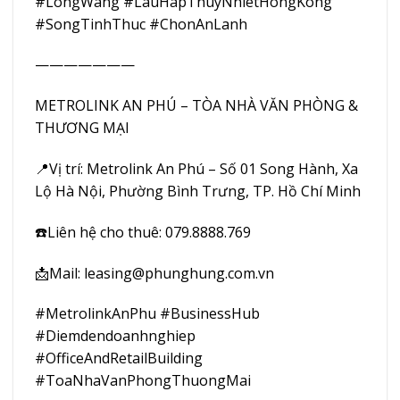
#LongWang
#LauHapThuyNhietHongKong
#SongTinhThuc
#ChonAnLanh
———————
METROLINK AN PHÚ – TÒA NHÀ VĂN PHÒNG &
THƯƠNG MẠI
📍Vị trí: Metrolink An Phú – Số 01 Song Hành, Xa
Lộ Hà Nội, Phường Bình Trưng, TP. Hồ Chí Minh
☎️Liên hệ cho thuê: 079.8888.769
📩Mail: leasing@phunghung.com.vn
#MetrolinkAnPhu #BusinessHub
#Diemdendoanhnghiep
#OfficeAndRetailBuilding
#ToaNhaVanPhongThuongMai