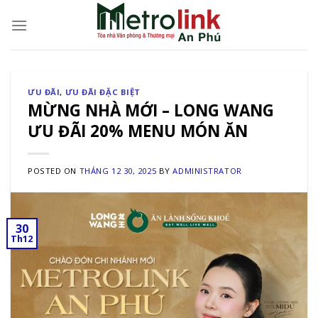
Skip
to
content
ƯU ĐÃI
,
ƯU ĐÃI ĐẶC BIỆT
MỪNG NHÀ MỚI – LONG WANG
ƯU ĐÃI 20% MENU MÓN ĂN
POSTED ON
THÁNG 12 30, 2025
BY
ADMINISTRATOR
30
Th12