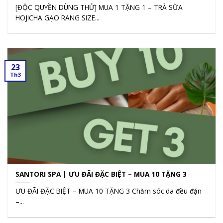
[ĐỘC QUYỀN DÙNG THỬ] MUA 1 TẶNG 1 – TRÀ SỮA
HOJICHA GẠO RANG SIZE...
23
Th3
SANTORI SPA | ƯU ĐÃI ĐẶC BIỆT – MUA 10 TẶNG 3
ƯU ĐÃI ĐẶC BIỆT – MUA 10 TẶNG 3 Chăm sóc da đều đặn
–...