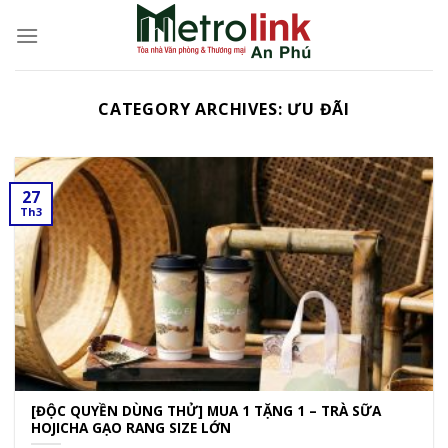
Skip
to
content
CATEGORY ARCHIVES:
ƯU ĐÃI
27
Th3
[ĐỘC QUYỀN DÙNG THỬ] MUA 1 TẶNG 1 – TRÀ SỮA
HOJICHA GẠO RANG SIZE LỚN