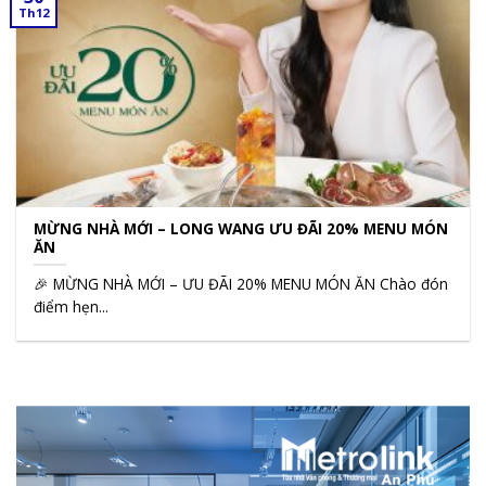
Th12
MỪNG NHÀ MỚI – LONG WANG ƯU ĐÃI 20% MENU MÓN
ĂN
🎉 MỪNG NHÀ MỚI – ƯU ĐÃI 20% MENU MÓN ĂN Chào đón
điểm hẹn...