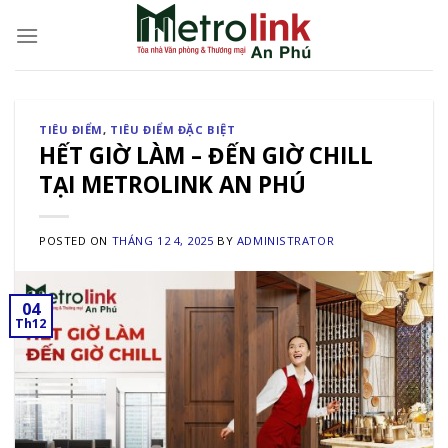
Skip
to
content
TIÊU ĐIỂM
,
TIÊU ĐIỂM ĐẶC BIỆT
HẾT GIỜ LÀM – ĐẾN GIỜ CHILL
TẠI METROLINK AN PHÚ
POSTED ON
THÁNG 12 4, 2025
BY
ADMINISTRATOR
04
Th12