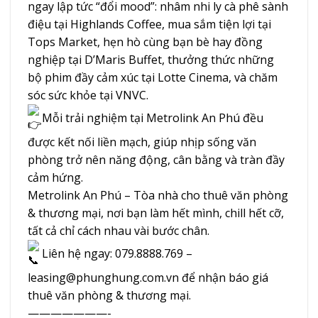
ngay lập tức “đổi mood”: nhâm nhi ly cà phê sành
điệu tại Highlands Coffee, mua sắm tiện lợi tại
Tops Market, hẹn hò cùng bạn bè hay đồng
nghiệp tại D’Maris Buffet, thưởng thức những
bộ phim đầy cảm xúc tại Lotte Cinema, và chăm
sóc sức khỏe tại VNVC.
Mỗi trải nghiệm tại Metrolink An Phú đều
được kết nối liền mạch, giúp nhịp sống văn
phòng trở nên năng động, cân bằng và tràn đầy
cảm hứng.
Metrolink An Phú – Tòa nhà cho thuê văn phòng
& thương mại, nơi bạn làm hết mình, chill hết cỡ,
tất cả chỉ cách nhau vài bước chân.
Liên hệ ngay: 079.8888.769 –
leasing@phunghung.com.vn để nhận báo giá
thuê văn phòng & thương mại.
———————-