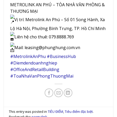
METROLINK AN PHÚ – TÒA NHÀ VĂN PHÒNG &
THƯƠNG MẠI
Vị trí: Metrolink An Phú – Số 01 Song Hành, Xa
Lộ Hà Nội, Phường Bình Trưng, TP. Hồ Chí Minh
Liên hệ cho thuê: 079.8888.769
Mail: leasing@phunghung.com.vn
#MetrolinkAnPhu
#BusinessHub
#Diemdendoanhnghiep
#OfficeAndRetailBuilding
#ToaNhaVanPhongThuongMai
This entry was posted in
TIÊU ĐIỂM
,
Tiêu điểm đặc biệt
.
Bookmark the
permalink
.