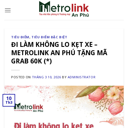
Skip
to
content
TIÊU ĐIỂM
,
TIÊU ĐIỂM ĐẶC BIỆT
ĐI LÀM KHÔNG LO KẸT XE –
METROLINK AN PHÚ TẶNG MÃ
GRAB 60K (*)
POSTED ON
THÁNG 3 10, 2026
BY
ADMINISTRATOR
10
Th3