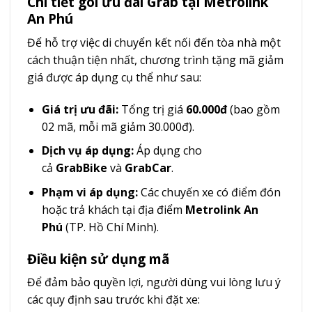
Chi tiết gói ưu đãi Grab tại Metrolink
An Phú
Để hỗ trợ việc di chuyển kết nối đến tòa nhà một
cách thuận tiện nhất, chương trình tặng mã giảm
giá được áp dụng cụ thể như sau:
Giá trị ưu đãi:
Tổng trị giá
60.000đ
(bao gồm
02 mã, mỗi mã giảm 30.000đ).
Dịch vụ áp dụng:
Áp dụng cho
cả
GrabBike
và
GrabCar
.
Phạm vi áp dụng:
Các chuyến xe có điểm đón
hoặc trả khách tại địa điểm
Metrolink An
Phú
(TP. Hồ Chí Minh).
Điều kiện sử dụng mã
Để đảm bảo quyền lợi, người dùng vui lòng lưu ý
các quy định sau trước khi đặt xe: