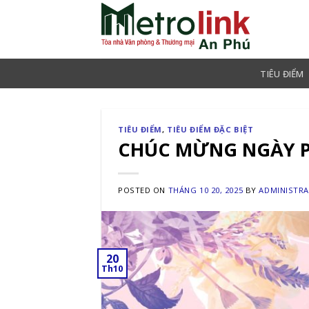
Skip
to
content
TIÊU ĐIỂM
TIÊU ĐIỂM
,
TIÊU ĐIỂM ĐẶC BIỆT
CHÚC MỪNG NGÀY PH
POSTED ON
THÁNG 10 20, 2025
BY
ADMINISTR
20
Th10