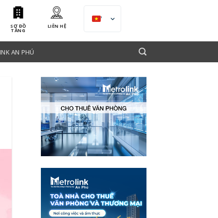
VI
SƠ ĐỒ
LIÊN HỆ
TẦNG
INK AN PHÚ