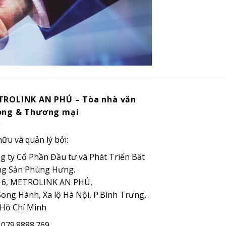
TROLINK AN PHÚ – Tòa nhà văn
òng & Thương mại
hữu và quản lý bởi:
g ty Cổ Phần Đầu tư và Phát Triển Bất
g Sản Phùng Hưng.
 6, METROLINK AN PHÚ,
Song Hành, Xa lộ Hà Nội, P.Bình Trưng,
 Hồ Chí Minh
: 079.8888.769