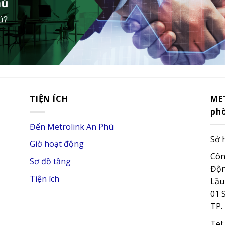
TIỆN ÍCH
ME
ph
Đến Metrolink An Phú
Sở 
Giờ hoạt động
Côn
Sơ đồ tầng
Độn
Tiện ích
Lầu
01 
TP.
Tel