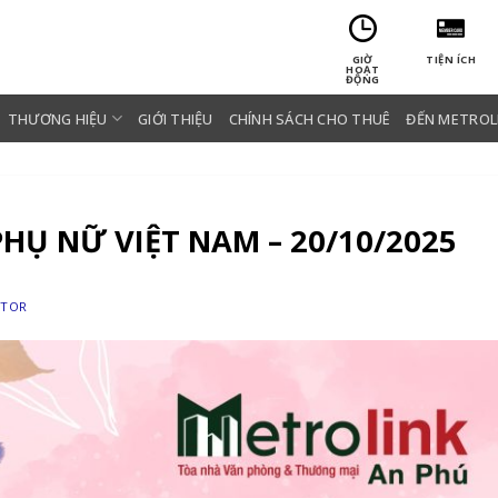
GIỜ
TIỆN ÍCH
HOẠT
ĐỘNG
THƯƠNG HIỆU
GIỚI THIỆU
CHÍNH SÁCH CHO THUÊ
ĐẾN METROL
Ụ NỮ VIỆT NAM – 20/10/2025
ATOR