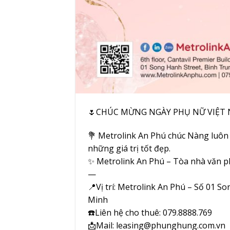
🌷CHÚC MỪNG NGÀY PHỤ NỮ VIỆT N
💐 Metrolink An Phú chúc Nàng luôn 
những giá trị tốt đẹp.
✨ Metrolink An Phú – Tòa nhà văn 
—
📍Vị trí: Metrolink An Phú – Số 01 
Minh
☎️Liên hệ cho thuê: 079.8888.769
📩Mail: leasing@phunghung.com.vn