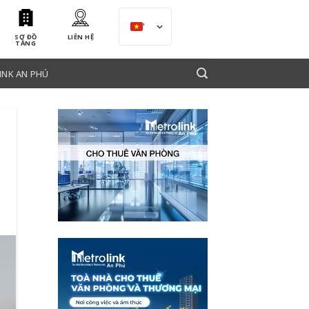
VI
SƠ ĐỒ
LIÊN HỆ
TẦNG
INK AN PHÚ