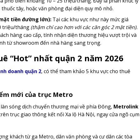
á phổ biến khoảng 10 – 25 triệu/tháng. Đây là phân khúc lý
 thuốc tây, hoặc văn phòng đại diện quy mô nhỏ.
mặt tiền đường lớn):
Tại các khu vực như này mức giá
 triệu/tháng
(thậm chí cao hơn với các căn góc 2 mặt tiền).
hách hàng cao cấp, tính nhận diện thương hiệu vượt trội và
ình từ showroom đến nhà hàng sang trọng.
uê “Hot” nhất quận 2 năm 2026
nh doanh quận 2
, có thể tham khảo 5 khu vực cho thuê
iểm mới của trục Metro
 làn sóng dịch chuyển thương mại về phía Đông,
Metrolink
 trên trục giao thông kết nối Xa lộ Hà Nội, ngay cửa ngõ cụm
ợng khách từ ga Metro, dân văn phòng và cư dân các tòa