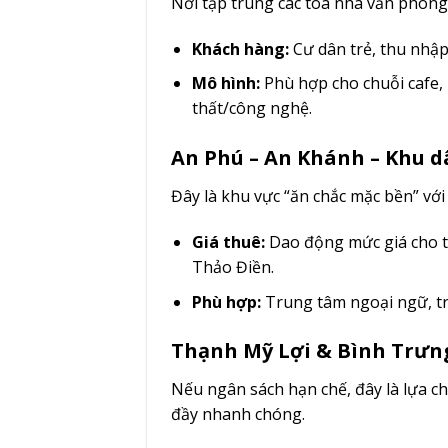
Nơi tập trung các tòa nhà văn phòn
Khách hàng:
Cư dân trẻ, thu nhập
Mô hình:
Phù hợp cho chuỗi cafe,
thất/công nghệ.
An Phú – An Khánh – Khu d
Đây là khu vực “ăn chắc mặc bền” với
Giá thuê:
Dao động mức giá cho th
Thảo Điền.
Phù hợp:
Trung tâm ngoại ngữ, trư
Thạnh Mỹ Lợi & Bình Trưng 
Nếu ngân sách hạn chế, đây là lựa ch
đầy nhanh chóng.