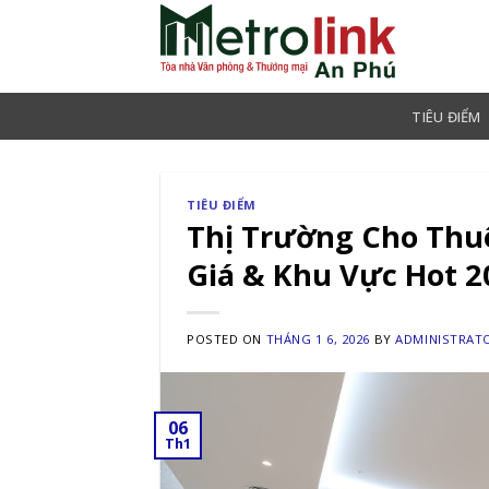
Skip
to
content
TIÊU ĐIỂM
TIÊU ĐIỂM
Thị Trường Cho Thu
Giá & Khu Vực Hot 2
POSTED ON
THÁNG 1 6, 2026
BY
ADMINISTRAT
06
Th1