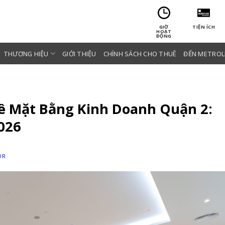
GIỜ
TIỆN ÍCH
HOẠT
ĐỘNG
THƯƠNG HIỆU
GIỚI THIỆU
CHÍNH SÁCH CHO THUÊ
ĐẾN METROL
ê Mặt Bằng Kinh Doanh Quận 2:
026
OR