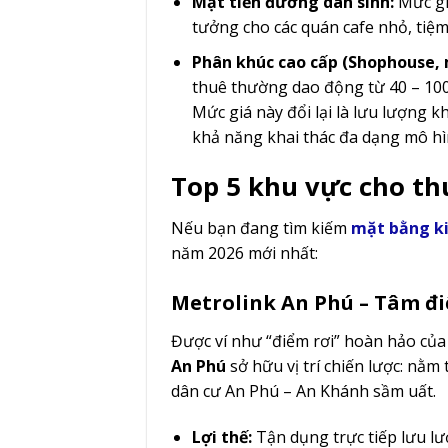
Mặt tiền đường dân sinh:
Mức gi
tưởng cho các quán cafe nhỏ, tiệm
Phân khúc cao cấp (Shophouse, 
thuê thường dao động từ 40 – 100
Mức giá này đổi lại là lưu lượng k
khả năng khai thác đa dạng mô h
Top 5 khu vực cho th
Nếu bạn đang tìm kiếm
mặt bằng ki
năm 2026 mới nhất:
Metrolink An Phú – Tâm đ
Được ví như “điểm rơi” hoàn hảo của
An Phú
sở hữu vị trí chiến lược: nằm
dân cư An Phú – An Khánh sầm uất.
Lợi thế:
Tận dụng trực tiếp lưu lư