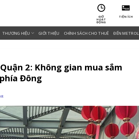
GIỜ
TIỆN ÍCH
HOẠT
ĐỘNG
THƯƠNG HIỆU
GIỚI THIỆU
CHÍNH SÁCH CHO THUÊ
ĐẾN METROL
 Quận 2: Không gian mua sắm
 phía Đông
OR