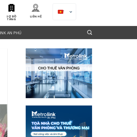
VI
SƠ ĐỒ
LIÊN HỆ
TẦNG
INK AN PHÚ