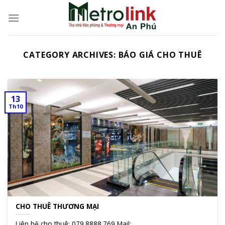
Skip
to
content
CATEGORY ARCHIVES:
BÁO GIÁ CHO THUÊ
13
Th10
CHO THUÊ THƯƠNG MẠI
Liên hệ cho thuê: 079.8888.769 Mail: